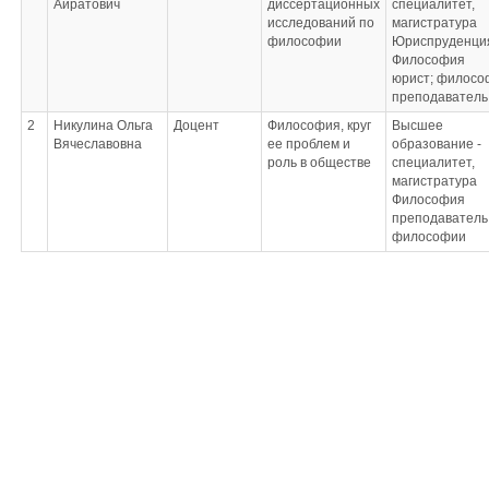
Айратович
диссертационных
специалитет,
исследований по
магистратура
философии
Юриспруденци
Философия
юрист; филосо
преподаватель
2
Никулина Ольга
Доцент
Философия, круг
Высшее
Вячеславовна
ее проблем и
образование -
роль в обществе
специалитет,
магистратура
Философия
преподаватель
философии