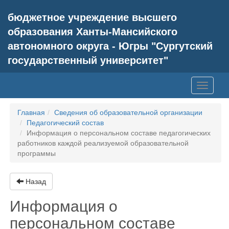
бюджетное учреждение высшего
образования Ханты-Мансийского
автономного округа - Югры "Сургутский
государственный университет"
Toggle
navigati
Главная
Сведения об образовательной организации
Педагогический состав
Информация о персональном составе педагогических
работников каждой реализуемой образовательной
программы
Назад
Информация о
персональном составе