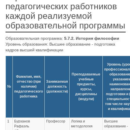
педагогических работников
каждой реализуемой
образовательной программы
Образовательная программа:
5.7.2. История философии
Уровень образования: Высшее образование - подготовка
кадров высшей квалификации
Уровень (уро
профессионал
Преподаваемые
образовани
Фамилия, имя,
учебные
указание
отчество (при
Занимаемая
предметы,
наименова
№
наличии)
должность
курсы,
направлен
педагогического
(должности)
дисциплины
подготовки и 
работника
(модули)
специальност
том числе нау
и квалифика
1
Бурханов
Профессор
Логика и
Высшее
Рафаэль
методология
образование -