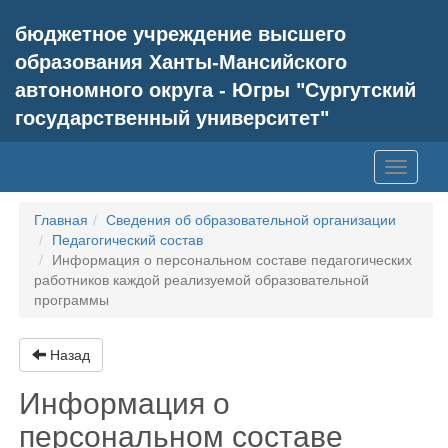
бюджетное учреждение высшего
образования Ханты-Мансийского
автономного округа - Югры "Сургутский
государственный университет"
Toggle
navigati
Главная
Сведения об образовательной организации
Педагогический состав
Информация о персональном составе педагогических
работников каждой реализуемой образовательной
программы
Назад
Информация о
персональном составе