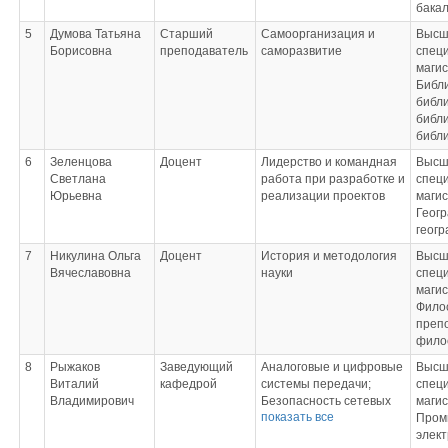
бака
5
Думова Татьяна
Старший
Самоорганизация и
Высш
Борисовна
преподаватель
саморазвитие
специ
маги
Библ
библ
библи
библ
6
Зеленцова
Доцент
Лидерство и командная
Высш
Светлана
работа при разработке и
специ
Юрьевна
реализации проектов
маги
Геог
геогр
7
Никулина Ольга
Доцент
История и методология
Высш
Вячеславовна
науки
специ
маги
Фило
преп
фило
8
Рыжаков
Заведующий
Аналоговые и цифровые
Высш
Виталий
кафедрой
системы передачи;
специ
Владимирович
Безопасность сетевых
маги
показать все
технологий;
Пром
Инфокоммуникационные
элек