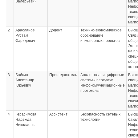
Валерьевич
маги
Инфо
техн
спец
магис
2
Арасланов
Доцент
Технико-экономическое
Высш
Рустам
обоснование
Связи
Фаридович
инженерных проектов
обще
Экон
на п
специ
обще
экон
3
Бабкин
Преподаватель
Аналоговые и цифровые
Высш
Александр
системы передачи;
специ
Юрьевич
Инфокоммуникационные
маги
протоколы
Инфо
техно
связи
магис
4
Герасимова
Ассистент
Безопасность сетевых
Высш
Надежда
технологий
бака
Николаевна
Инфо
техно
связи