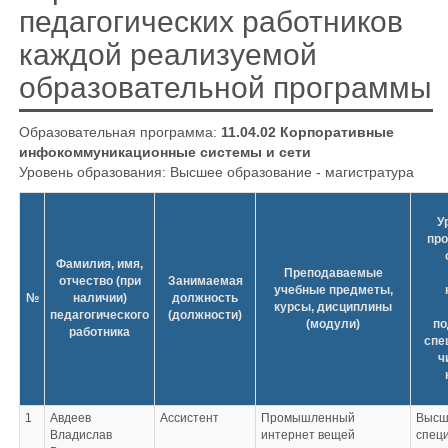
педагогических работников
каждой реализуемой
образовательной программы
Образовательная программа:
11.04.02 Корпоративные
инфокоммуникационные системы и сети
Уровень образования: Высшее образование - магистратура
У
пр
Фамилия, имя,
Преподаваемые
отчество (при
Занимаемая
учебные предметы,
№
наличии)
должность
курсы, дисциплины
педагогического
(должности)
(модули)
по
работника
спе
ч
1
Авдеев
Ассистент
Промышленный
Высш
Владислав
интернет вещей
специ