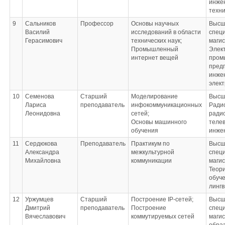
протоколы;
инже
Промышленный
техни
интернет вещей
9
Сальников
Профессор
Основы научных
Высш
Василий
исследований в области
специ
Герасимович
технических наук;
маги
Промышленный
Элек
интернет вещей
пром
пред
инже
элек
10
Семенова
Старший
Моделирование
Высш
Лариса
преподаватель
инфокоммуникационных
Радио
Леонидовна
сетей;
ради
Основы машинного
теле
обучения
инже
11
Сердюкова
Преподаватель
Практикум по
Высш
Александра
межкультурной
специ
Михайловна
коммуникации
маги
Теори
обуче
лингв
12
Уржумцев
Старший
Построение IP-сетей;
Высш
Дмитрий
преподаватель
Построение
специ
Вячеславович
коммутируемых сетей
маги