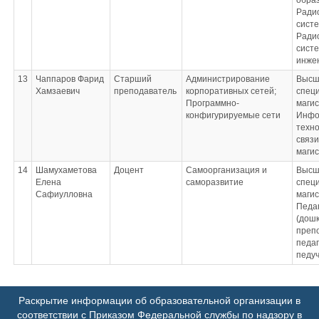
обра
Ради
сист
Ради
сист
инже
13
Чаппаров Фарид
Старший
Администрирование
Высш
Хамзаевич
преподаватель
корпоративных сетей;
специ
Программно-
маги
конфигурируемые сети
Инфо
техно
связи
магис
14
Шамухаметова
Доцент
Самоорганизация и
Высш
Елена
саморазвитие
специ
Сафиулловна
маги
Педаг
(дош
преп
педаг
педуч
Раскрытие информации об образовательной организации в
соответствии с Приказом Федеральной службы по надзору в