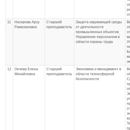
о
р
с
11
Насирова Арзу
Старший
Защита окружающей среды
В
Рамазановна
преподаватель
от деятельности
о
промышленных объектов;
с
Управление персоналом в
м
области охраны труда
У
п
Б
м
э
12
Ончева Елена
Старший
Экономика и менеджмент в
В
Михайловна
преподаватель
области техносферной
о
безопасности
С
п
о
Э
у
п
(
э
к
Т
п