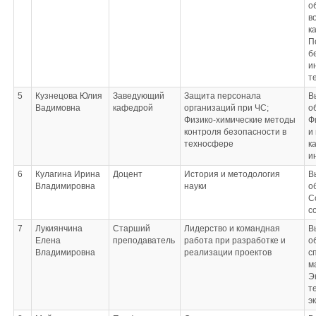
о
в
к
П
б
и
т
5
Кузнецова Юлия
Заведующий
Защита персонала
В
Вадимовна
кафедрой
организаций при ЧС;
о
Физико-химические методы
Ф
контроля безопасности в
и
техносфере
к
и
6
Кулагина Ирина
Доцент
История и методология
В
Владимировна
науки
о
С
с
7
Лукиянчина
Старший
Лидерство и командная
В
Елена
преподаватель
работа при разработке и
о
Владимировна
реализации проектов
с
м
Э
т
э