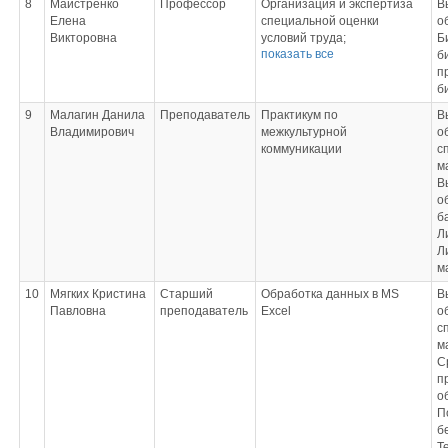
8
Майстренко
Профессор
Организация и экспертиза
В
Елена
специальной оценки
о
Викторовна
условий труда;
Б
показать все
Особенности поведения
б
человека и группы в
п
кризисных и чрезвычайных
б
ситуациях
9
Малагин Данила
Преподаватель
Практикум по
В
Владимирович
межкультурной
о
коммуникации
с
м
В
о
б
Л
Л
м
10
Мягких Кристина
Старший
Обработка данных в MS
В
Павловна
преподаватель
Excel
о
с
м
С
п
о
П
б
Т