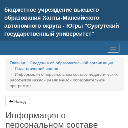
бюджетное учреждение высшего
образования Ханты-Мансийского
автономного округа - Югры "Сургутский
государственный университет"
Toggle
navigati
Главная
Сведения об образовательной организации
Педагогический состав
Информация о персональном составе педагогических
работников каждой реализуемой образовательной
программы
Назад
Информация о
персональном составе