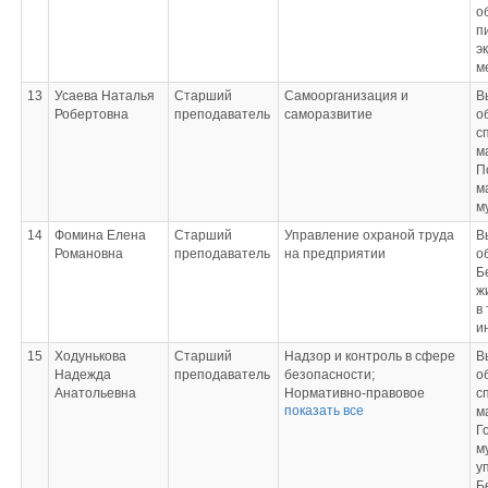
о
п
э
м
13
Усаева Наталья
Старший
Самоорганизация и
В
Робертовна
преподаватель
саморазвитие
о
с
м
П
м
м
14
Фомина Елена
Старший
Управление охраной труда
В
Романовна
преподаватель
на предприятии
о
Б
ж
в
и
15
Ходунькова
Старший
Надзор и контроль в сфере
В
Надежда
преподаватель
безопасности;
о
Анатольевна
Нормативно-правовое
с
показать все
обеспечение
м
профессиональной
Г
деятельности;
м
Управление
у
профессиональными
Б