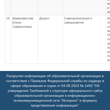
рисками
ж
в
м
16
Шамухаметова
Доцент
Самоорганизация и
В
Елена
саморазвитие
о
Сафиулловна
с
м
П
п
(
п
д
п
в
Раскрытие информации об образовательной организации в
соответствии с Приказом Федеральной службы по надзору в
сфере образования и науки от 04.08.2023 № 1493 "Об
утверждении Требований к структуре официального сайта
образовательной организации в информационно-
телекоммуникационной сети "Интернет" и формату
представления информации".