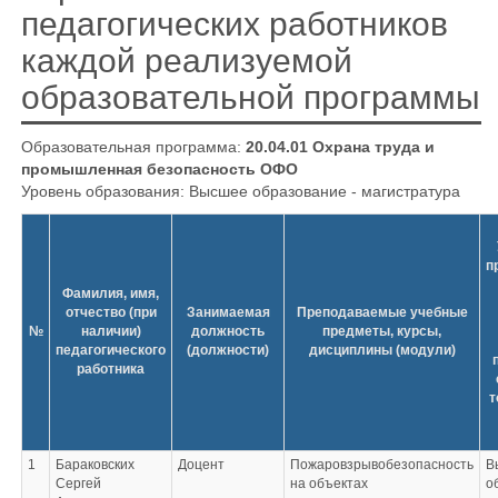
педагогических работников
каждой реализуемой
образовательной программы
Образовательная программа:
20.04.01 Охрана труда и
промышленная безопасность ОФО
Уровень образования: Высшее образование - магистратура
п
Фамилия, имя,
отчество (при
Занимаемая
Преподаваемые учебные
№
наличии)
должность
предметы, курсы,
педагогического
(должности)
дисциплины (модули)
работника
т
1
Бараковских
Доцент
Пожаровзрывобезопасность
В
Сергей
на объектах
о