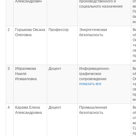
Александрович
производственного и
с
социального назначения
м
П
б
и
2
Горшкова Оксана
Профессор
Энергетическая
В
Олеговна
безопасность
о
О
т
с
п
и
3
Ибрагимова
Доцент
Информационно-
В
Наиля
графическое
о
Исмаиловна
сопровождение
О
показать все
профессиональной
т
деятельности;
с
Методология обучения по
п
вопросам безопасности;
и
Обеспечение безопасности
4
Карама Елена
Доцент
Промышленная
В
персонала на производстве;
Александровна
безопасность
о
Основы научных
с
исследований в области
м
технических наук
С
п