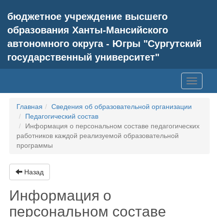
бюджетное учреждение высшего
образования Ханты-Мансийского
автономного округа - Югры "Сургутский
государственный университет"
Toggle
navigati
Главная
Сведения об образовательной организации
Педагогический состав
Информация о персональном составе педагогических
работников каждой реализуемой образовательной
программы
Назад
Информация о
персональном составе