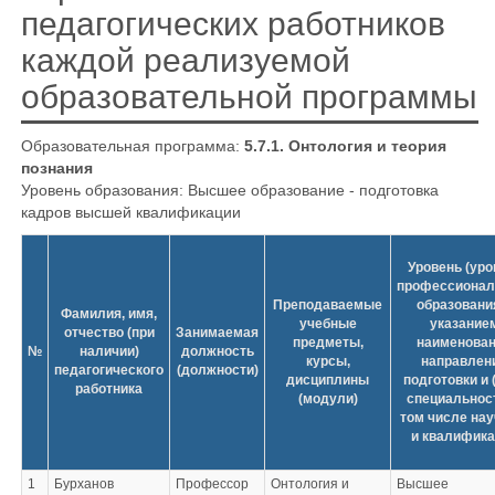
педагогических работников
каждой реализуемой
образовательной программы
Образовательная программа:
5.7.1. Онтология и теория
познания
Уровень образования: Высшее образование - подготовка
кадров высшей квалификации
Уровень (уро
профессионал
Преподаваемые
образовани
Фамилия, имя,
учебные
указание
отчество (при
Занимаемая
предметы,
наименова
№
наличии)
должность
курсы,
направлен
педагогического
(должности)
дисциплины
подготовки и 
работника
(модули)
специальност
том числе нау
и квалифика
1
Бурханов
Профессор
Онтология и
Высшее