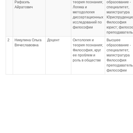
Рафаэль
теория познания;
образование -
Айратович
Логика и
специалитет,
методология
магистратура
диссертационных
Юриспруденци
исследований по
Философия
философии
юрист; филосо
преподаватель
2
Никулина Ольга
Доцент
Онтология и
Высшее
Вячеславовна
теория познания;
образование -
Философия, круг
специалитет,
ее проблем и
магистратура
роль в обществе
Философия
преподаватель
философии