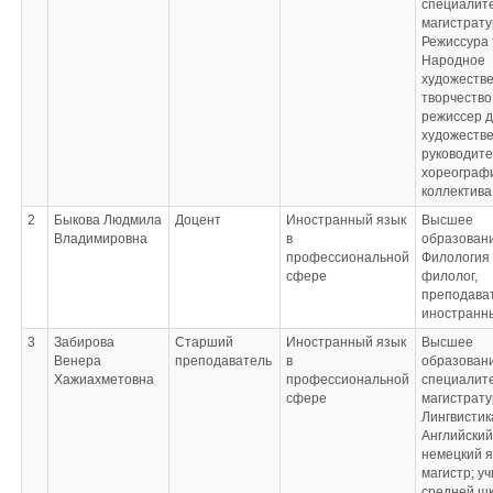
специалите
магистрату
Режиссура 
Народное
художеств
творчество
режиссер 
художеств
руководите
хореограф
коллектива
2
Быкова Людмила
Доцент
Иностранный язык
Высшее
Владимировна
в
образован
профессиональной
Филология
сфере
филолог,
преподава
иностранн
3
Забирова
Старший
Иностранный язык
Высшее
Венера
преподаватель
в
образовани
Хажиахметовна
профессиональной
специалите
сфере
магистрату
Лингвистик
Английский
немецкий 
магистр; у
средней ш