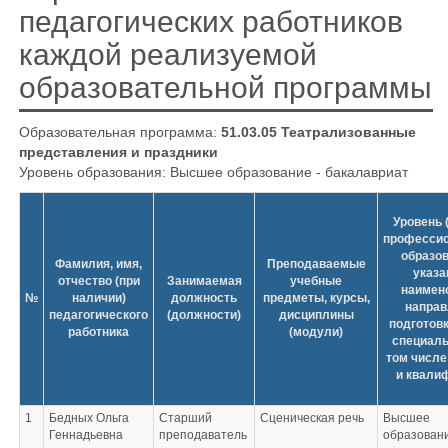
педагогических работников
каждой реализуемой
образовательной программы
Образовательная программа:
51.03.05 Театрализованные
представления и праздники
Уровень образования: Высшее образование - бакалавриат
Уровень 
профессио
образов
Фамилия, имя,
Преподаваемые
указа
отчество (при
Занимаемая
учебные
наимен
№
наличии)
должность
предметы, курсы,
направ
педагогического
(должности)
дисциплины
подготовк
работника
(модули)
специаль
том числе
и квали
1
Бедных Ольга
Старший
Сценическая речь
Высшее
Геннадьевна
преподаватель
образовани