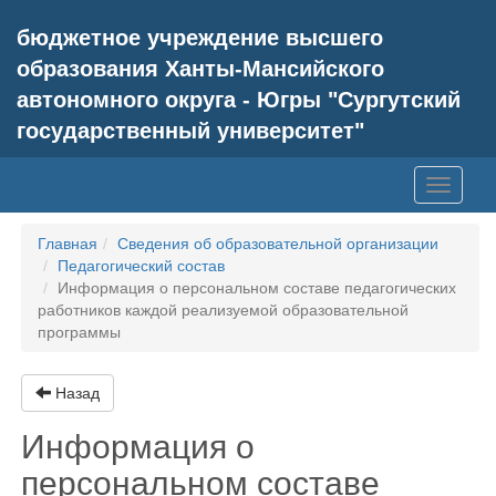
бюджетное учреждение высшего
образования Ханты-Мансийского
автономного округа - Югры "Сургутский
государственный университет"
Toggle
navigati
Главная
Сведения об образовательной организации
Педагогический состав
Информация о персональном составе педагогических
работников каждой реализуемой образовательной
программы
Назад
Информация о
персональном составе