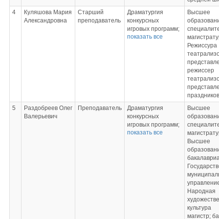
4
Куляшова Мария
Старший
Драматургия
Высшее
Александровна
преподаватель
конкурсных
образовани
игровых программ;
специалите
показать все
Информационно-
магистрату
коммуникационные
Режиссура
технологии в
театрализ
сфере культуры и
представл
искусства;
режиссер
Основы кукольного
театрализ
театра;
представле
Режиссура
праздников
праздника под
5
Раздобреев Олег
Преподаватель
Драматургия
Высшее
открытым небом;
Валерьевич
конкурсных
образовани
Режиссура
игровых программ;
специалите
спортивного
показать все
Информационно-
магистрату
праздника;
коммуникационные
Высшее
Художественное
технологии в
образовани
оформление
сфере культуры и
бакалаври
проекта
искусства;
Государств
Основы кукольного
муниципал
театра;
управление
Режиссура
Народная
праздника под
художеств
открытым небом;
культура
Режиссура
магистр; б