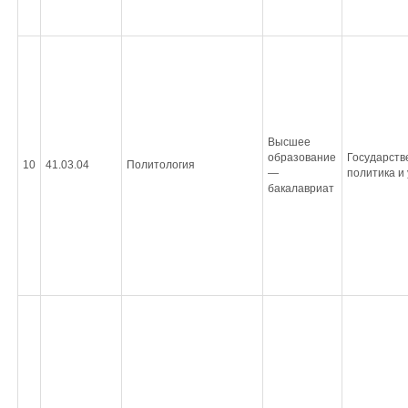
Высшее
образование
Государств
10
41.03.04
Политология
—
политика и
бакалавриат