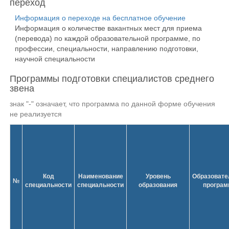
переход
Информация о переходе на бесплатное обучение
Информация о количестве вакантных мест для приема
(перевода) по каждой образовательной программе, по
профессии, специальности, направлению подготовки,
научной специальности
Программы подготовки специалистов среднего
звена
знак "-" означает, что программа по данной форме обучения
не реализуется
Код
Наименование
Уровень
Образовате
№
специальности
специальности
образования
програм