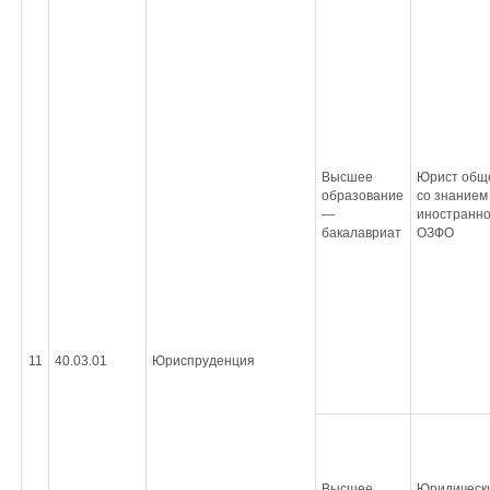
Высшее
Юрист обще
образование
со знанием
—
иностранно
бакалавриат
ОЗФО
11
40.03.01
Юриспруденция
Высшее
Юридическ