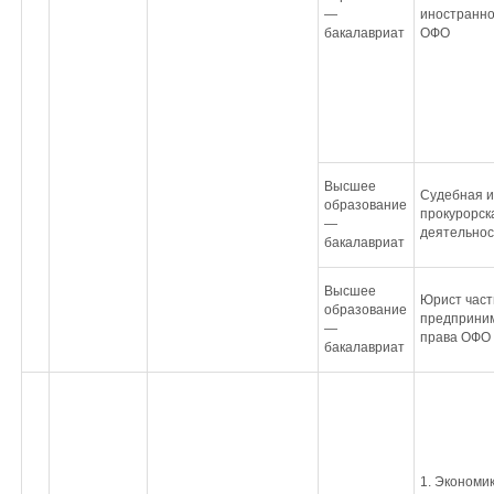
—
иностранно
бакалавриат
ОФО
Высшее
Судебная и
образование
прокурорск
—
деятельно
бакалавриат
Высшее
Юрист част
образование
предприним
—
права ОФО
бакалавриат
1. Экономи