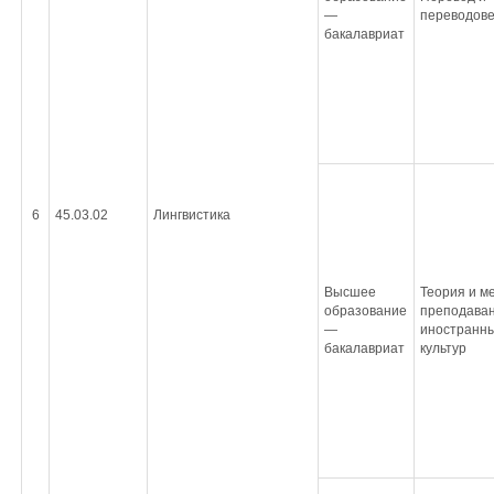
—
переводов
бакалавриат
6
45.03.02
Лингвистика
Высшее
Теория и м
образование
преподава
—
иностранны
бакалавриат
культур