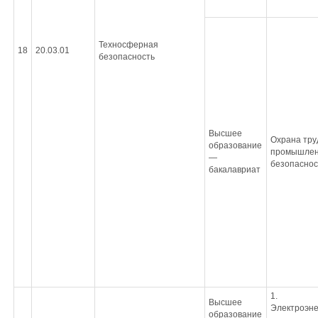
Техносферная
18
20.03.01
безопасность
Высшее
Охрана тру
образование
промышле
—
безопаснос
бакалавриат
1.
Высшее
Электроэне
образование