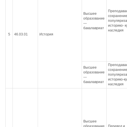
Преподаван
Высшее
сохранение
образование
популяриз
—
историко- к
бакалавриат
наследия
5
46.03.01
История
Преподаван
Высшее
сохранение
образование
популяриз
—
историко-к
бакалавриат
наследия
Высшее
образование
Перевод и