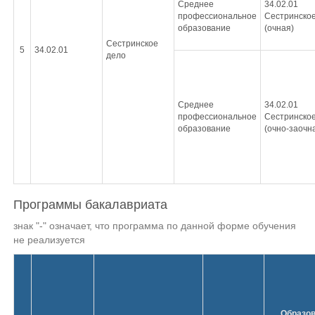
Среднее
34.02.01
профессиональное
Сестринское
образование
(очная)
Сестринское
5
34.02.01
дело
Среднее
34.02.01
профессиональное
Сестринское
образование
(очно-заочн
Программы бакалавриата
знак "-" означает, что программа по данной форме обучения
не реализуется
Образо