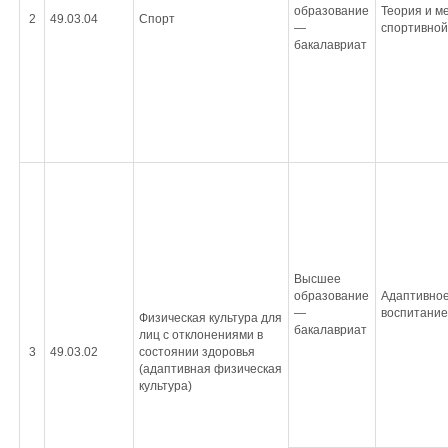
образование
Теория и м
2
49.03.04
Спорт
—
спортивной
бакалавриат
Высшее
образование
Адаптивное
—
воспитание
Физическая культура для
бакалавриат
лиц с отклонениями в
3
49.03.02
состоянии здоровья
(адаптивная физическая
культура)