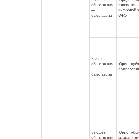
образование
консалтинг
—
цифровой э
бакалавриат
ОФО
Высшее
образование
Юрист публ
—
и управле
бакалавриат
Высшее
Юрист обще
образование
со знанием