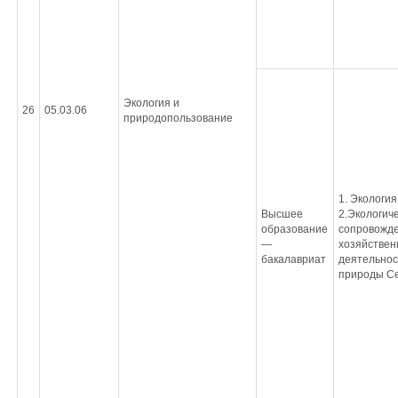
Экология и
26
05.03.06
природопользование
1. Экология
Высшее
2.Экологич
образование
сопровожд
—
хозяйствен
бакалавриат
деятельнос
природы Се