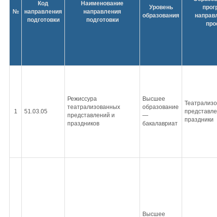
Код
Наименование
Уровень
прог
№
направления
направления
образования
направ
подготовки
подготовки
пр
Режиссура
Высшее
Театрализ
театрализованных
образование
1
51.03.05
представле
представлений и
—
праздники
праздников
бакалавриат
Высшее