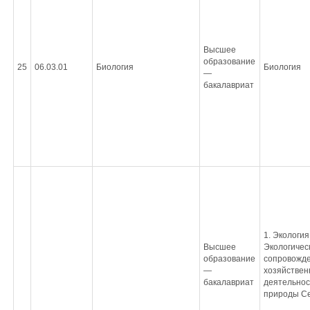
Высшее
образование
25
06.03.01
Биология
Биология
—
бакалавриат
1. Экология,
Высшее
Экологичес
образование
сопровожд
—
хозяйствен
бакалавриат
деятельнос
природы С