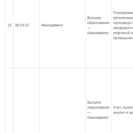
Планирова
Высшее
организаци
образование
производст
15
38.03.02
Менеджмент
—
предприят
бакалавриат
нефтяной и
промышлен
Высшее
образование
Учет, нало
—
анализ и а
бакалавриат