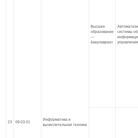
Высшее
Автоматиз
образование
системы об
—
информаци
бакалавриат
управлени
Информатика и
23
09.03.01
вычислительная техника