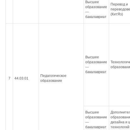
Высшее
Перевод и
образование
переводов
—
(КитЯз)
бакалавриат
Высшее
образование
Технологич
—
образован
бакалавриат
Педагогическое
7
44.03.01
образование
Высшее
Дополните
образование
образовани
—
дизайна и 
бакалавриат
технологий