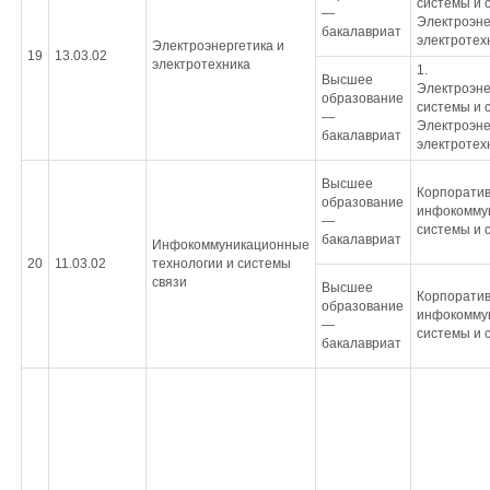
системы и с
—
Электроэне
бакалавриат
электротех
Электроэнергетика и
19
13.03.02
электротехника
1.
Высшее
Электроэне
образование
системы и с
—
Электроэне
бакалавриат
электротех
Высшее
Корпорати
образование
инфокомму
—
системы и 
бакалавриат
Инфокоммуникационные
20
11.03.02
технологии и системы
связи
Высшее
Корпорати
образование
инфокомму
—
системы и 
бакалавриат