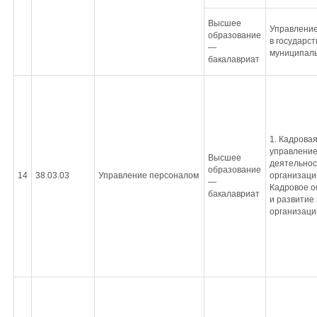
Высшее
Управление
образование
в государс
—
муниципаль
бакалавриат
1. Кадровая
управление
Высшее
деятельнос
образование
14
38.03.03
Управление персоналом
организации
—
Кадровое о
бакалавриат
и развитие
организаци