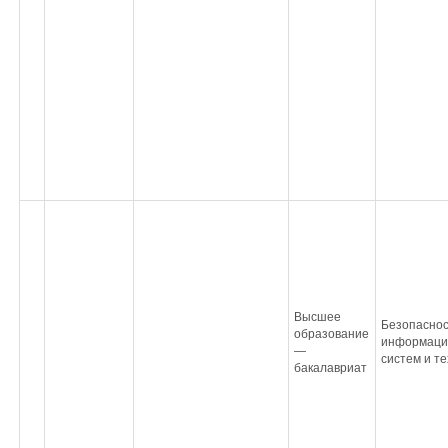
Высшее
Безопаснос
образование
информаци
—
систем и т
бакалавриат