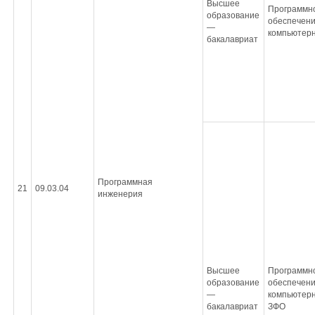
Высшее
Программн
образование
обеспечен
—
компьютерн
бакалавриат
Программная
21
09.03.04
инженерия
Высшее
Программн
образование
обеспечен
—
компьютерн
бакалавриат
ЗФО