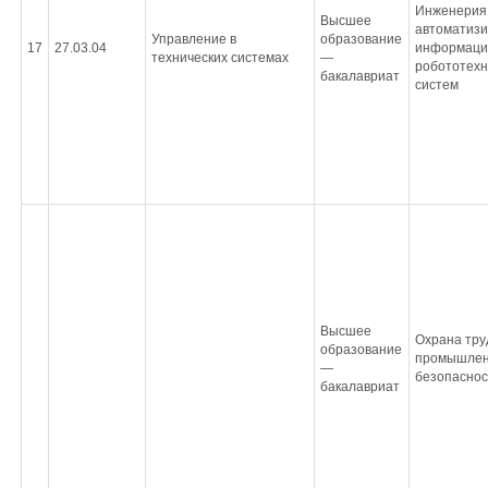
Инженерия
Высшее
автоматизи
Управление в
образование
17
27.03.04
информаци
технических системах
—
робототехн
бакалавриат
систем
Высшее
Охрана тру
образование
промышле
—
безопасно
бакалавриат