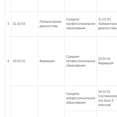
Среднее
31.02.03
Лабораторная
3
31.02.03
профессиональное
Лабораторн
диагностика
образование
диагностика
Среднее
33.02.01
4
33.02.01
Фармация
профессиональное
Фармация
образование
34.02.01
Среднее
Сестринское
профессиональное
(на базе 9
образование
классов)