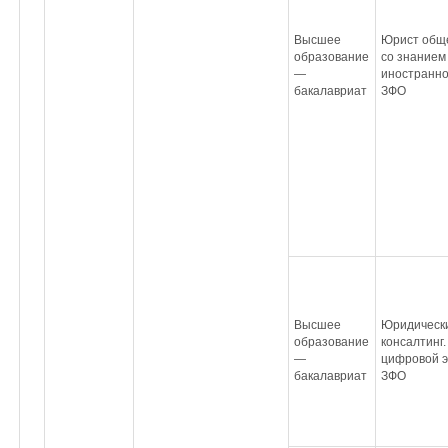
Высшее
Юрист обще
образование
со знанием
—
иностранно
бакалавриат
ЗФО
Высшее
Юридическ
образование
консалтинг
—
цифровой э
бакалавриат
ЗФО