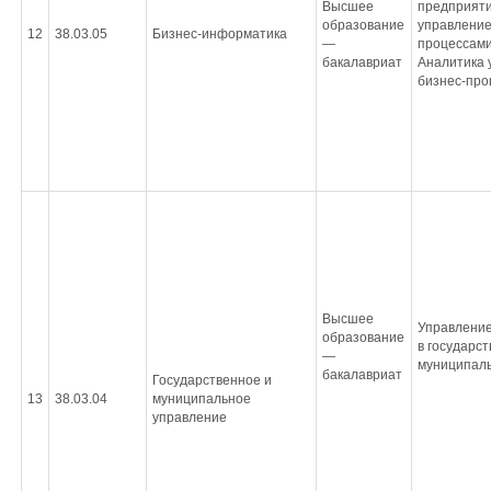
Высшее
предприяти
образование
управление
12
38.03.05
Бизнес-информатика
—
процессами.
бакалавриат
Аналитика 
бизнес-про
Высшее
Управление
образование
в государс
—
муниципаль
бакалавриат
Государственное и
13
38.03.04
муниципальное
управление