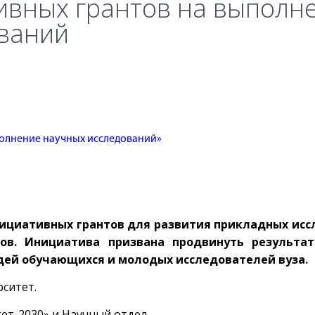
ивных грантов на выполн
ваний
полнение научных исследований»
инициативных грантов для развития прикладных исс
ков. Инициатива призвана продвинуть результ
дей обучающихся и молодых исследователей вуза.
рситет.
т-2030» и Научный отдел.