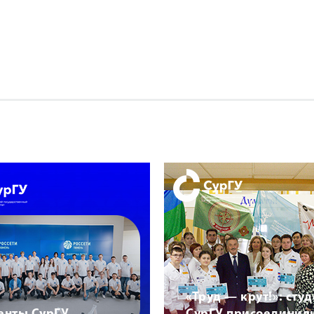
«Труд — крут!»: сту