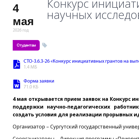
Конкурс инициат
4
научных исследо
мая
2026 год
Студентам
СТО-3.6.3-26 «Конкурс инициативных грантов на вы
1.4 МБ
Форма заявки
71.0 КБ
4 мая открывается прием заявок на Конкурс 
поддержки научно-педагогических работни
создать условия для реализации прорывных и
Организатор – Сургутский государственный униве
Соорганизаторы – Дирекция программы «Приорите