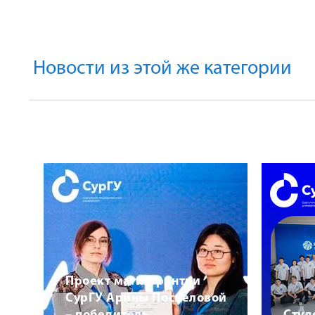
Новости из этой же категории
Проект магистрантки
СурГУ Арины Поспеловой