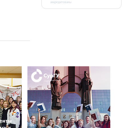
аккредитованы
денты