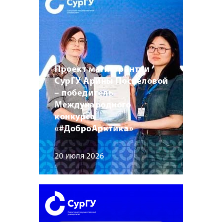
Проект магистрантки
СурГУ Арины Поспеловой
– победитель
Международного
конкурса
«#ДоброАрктика»
20 июля 2026