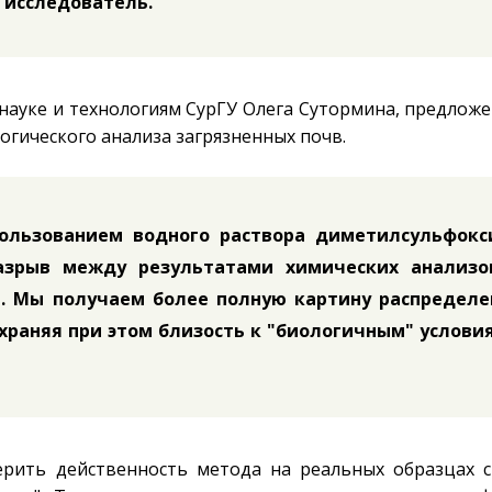
 исследователь.
 науке и технологиям СурГУ Олега Сутормина, предлож
огического анализа загрязненных почв.
ользованием водного раствора диметилсульфокс
азрыв между результатами химических анализо
в. Мы получаем более полную картину распределе
храняя при этом близость к "биологичным" услови
рить действенность метода на реальных образцах 