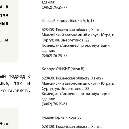
здания:
ы в
(3462) 76-29-77
для
Первый корпус (блоки А, Б, Г)
зные
628408, Тюменская область, Ханты-
, —
Мансийский автономный округ - Югра, г.
х и
Сургут, ул. Энергетиков, 22
Комендант/инженер по эксплуатации
здания:
(3462) 76-29-77
Корпус УНИКИТ (блок В)
вый подход к
628408, Тюменская область, Ханты-
мые, так и
Мансийский автономный округ - Югра, г.
Сургут, ул. Энергетиков, 22
ько выявлять
Комендант/инженер по эксплуатации
здания:
(3462) 76-29-61
Гуманитарный корпус
 Это
628408, Тюменская область, Ханты-