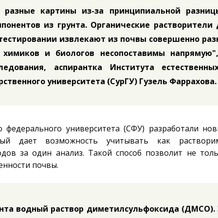
разные картины из-за принципиальной разниц
понентов из грунта. Органические растворители 
отестировании извлекают из почвы совершенно ра
ы химиков и биологов несопоставимы напрямую"
ледования, аспирантка Института естественны
рственного университета (СурГУ) Гузель Фаррахова.
о федерального университета (СФУ) разработали но
рый дает возможность учитывать как раствори
дов за один анализ. Такой способ позволит не тол
енности почвы.
ента водный раствор диметилсульфоксида (ДМСО).