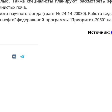
релых". Также специалисты планируют рассмотреть э
инистых почв.
го научного фонда (грант № 24-14-20030). Работа веде
ия нефти" федеральной программы "Приоритет-2030" н
Источник: