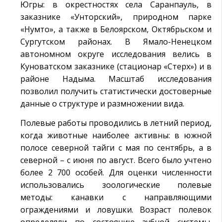
Югры: в окрестностях села Саранпауль, в
заказнике «Унторский», природном парке
«Нумто», а также в Белоярском, Октябрьском и
Сургутском районах. В Ямало-Ненецком
автономном округе исследования велись в
Куноватском заказнике (стационар «Стерх») и в
районе Надыма. Масштаб исследования
позволил получить статистически достоверные
данные о структуре и размножении вида.
Полевые работы проводились в летний период,
когда животные наиболее активны: в южной
полосе северной тайги с мая по сентябрь, а в
северной – с июня по август. Всего было учтено
более 2 700 особей. Для оценки численности
использовались зоологические полевые
методы: канавки с направляющими
ограждениями и ловушки. Возраст полевок
определяли по состоянию зубной системы.