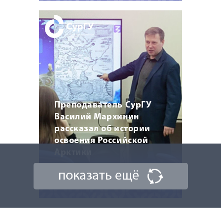
Преподаватель СурГУ
Василий Мархинин
рассказал об истории
освоения Российской
Арктики
показать ещё
20 марта 2026