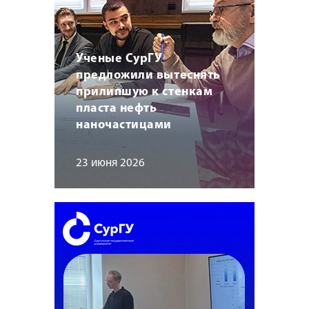
Ученые СурГУ
предложили вытеснять
прилипшую к стенкам
пласта нефть
наночастицами
23 июня 2026