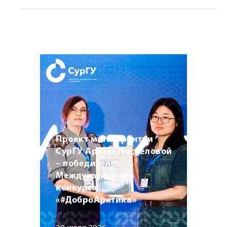
Проект магистрантки
СурГУ Арины Поспеловой
– победитель
Международного
конкурса
«#ДоброАрктика»