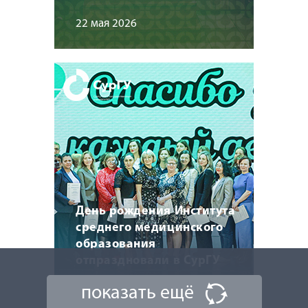
22 мая 2026
День рождения Института
среднего медицинского
образования
отпраздновали в СурГУ
показать ещё
22 мая 2026