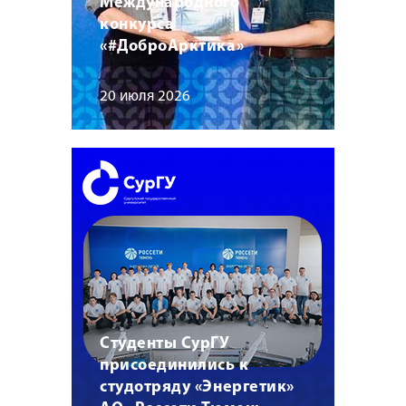
Международного
конкурса
«#ДоброАрктика»
20 июля 2026
Студенты СурГУ
присоединились к
студотряду «Энергетик»