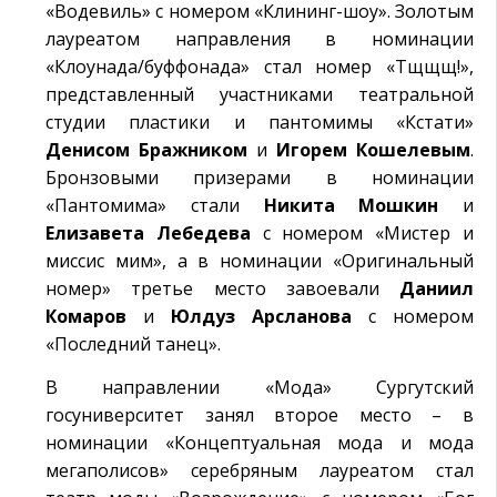
«Водевиль» с номером «Клининг-шоу». Золотым
лауреатом направления в номинации
«Клоунада/буффонада» стал номер «Тщщщ!»,
представленный участниками театральной
студии пластики и пантомимы «Кстати»
Денисом Бражником
и
Игорем Кошелевым
.
Бронзовыми призерами в номинации
«Пантомима» стали
Никита Мошкин
и
Елизавета Лебедева
с номером «Мистер и
миссис мим», а в номинации «Оригинальный
номер» третье место завоевали
Даниил
Комаров
и
Юлдуз Арсланова
с номером
«Последний танец».
В направлении «Мода» Сургутский
госуниверситет занял второе место – в
номинации «Концептуальная мода и мода
мегаполисов» серебряным лауреатом стал