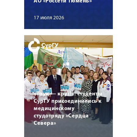
АО «Россети Тюмень»
17 июля 2026
«Труд — крут!»: студенты
СурГУ присоединились к
медицинскому
студотряду «Сердца
Севера»